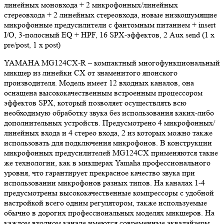
линейных моновхода + 2 микрофонных/линейных
стереовхода + 2 линейных стереовхода, новые низкошумящие
микрофонные предусилители с фантомным питанием + insert
I/O, 3-полосный EQ + HPF, 16 SPX-эффектов, 2 Aux send (1 x
pre/post, 1 x post)
YAMAHA MG124CX-R – компактный многофункциональный
микшер из линейки СХ от знаменитого японского
производителя. Модель имеет 12 входных каналов, она
оснащена высококачественным встроенным процессором
эффектов SPX, который позволяет осуществлять всю
необходимую обработку звука без использования каких-либо
дополнительных устройств. Предусмотрено 4 микрофонных/
линейных входа и 4 стерео входа, 2 из которых можно также
использовать для подключения микрофонов. В конструкции
микрофонных предусилителей MG124CX применяются такие
же технологии, как в микшерах Yamaha профессионального
уровня, что гарантирует прекрасное качество звука при
использовании микрофонов разных типов. На каналах 1-4
предусмотрены высококачественные компрессоры с удобной
настройкой всего одним регулятором, также используемые
обычно в дорогих профессиональных моделях микшеров. На
каждом входном канале имеются современные эквалайзеры.