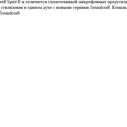
ft Spirit E и отличается схемотехникой микрофонных предусили
стилизован в едином духе с новыми сериями Soundcraft. Компа
oundcraft.