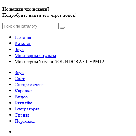
Не нашли что искали?
Попробуйте найти это через поиск!
Главная
Каталог
Звук
Микшерные пульты
Микшерный пульт SOUNDCRAFT EPM12
Звук
Свет
Спецэффекты
Караоке
Видео
Бэклайн
Генераторы
Сцены
Персонал