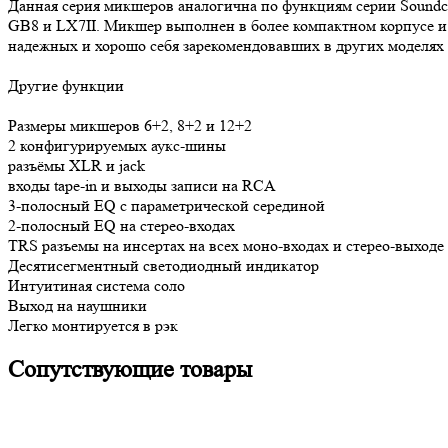
Данная серия микшеров аналогична по функциям серии Soundcra
GB8 и LX7II. Микшер выполнен в более компактном корпусе и 
надежных и хорошо себя зарекомендовавших в других моделях S
Другие функции
Размеры микшеров 6+2, 8+2 и 12+2
2 конфигурируемых аукс-шины
разъёмы XLR и jack
входы tape-in и выходы записи на RCA
3-полосный EQ с параметрической серединой
2-полосный EQ на стерео-входах
TRS разъемы на инсертах на всех моно-входах и стерео-выходе
Десятисегментный светодиодный индикатор
Интуитиная система соло
Выход на наушники
Легко монтируется в рэк
Сопутствующие товары