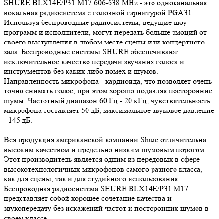
SHURE BLX14E/P31 M17 606-638 MHz - это одноканальная
вокальная радиосистема с головной гарнитурой PGA31.
Используя беспроводные радиосистемы, ведущие шоу-
программ и исполнители, могут передать больше эмоций от
своего выступления в любом месте сцены или концертного
зала. Беспроводные системы SHURE обеспечивают
исключительное качество передачи звучания голоса и
инструментов без каких либо помех и шумов.
Направленность микрофона - кардиоида, что позволяет очень
точно снимать голос, при этом хорошо подавляя посторонние
шумы. Частотный диапазон 60 Гц - 20 кГц, чувствительность
микрофона составляет 50 дБ, максимальное звуковое давление
- 145 дБ.
Вся продукция американской компании Shure отличительна
высоким качеством и предельно низким шумовым порогом.
Этот производитель является одним из передовых в сфере
высокотехнологичных микрофонов самого разного класса,
как для сцены, так и для студийного использования.
Беспроводная радиосистема SHURE BLX14E/P31 M17
представляет собой хорошее сочетание качества и
звукопередачу без искажений частот и посторонних шумов в
своем классе.