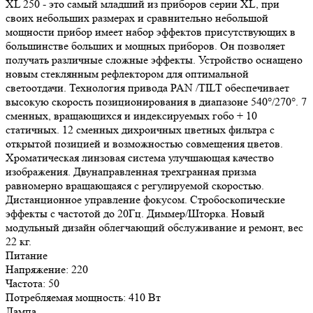
XL 250 - это самый младший из приборов серии XL, при
своих небольших размерах и сравнительно небольшой
мощности прибор имеет набор эффектов присутствующих в
большинстве больших и мощных приборов. Он позволяет
получать различные сложные эффекты. Устройство оснащено
новым стеклянным рефлектором для оптимальной
светоотдачи. Технология привода PAN /TILT обеспечивает
высокую скорость позиционирования в диапазоне 540°/270°. 7
сменных, вращающихся и индексируемых гобо + 10
статичных. 12 сменных дихроичных цветных фильтра с
открытой позицией и возможностью совмещения цветов.
Хроматическая линзовая система улучшающая качество
изображения. Двунаправленная трехгранная призма
равномерно вращающаяся с регулируемой скоростью.
Дистанционное управление фокусом. Стробоскопические
эффекты с частотой до 20Гц. Диммер/Шторка. Новый
модульный дизайн облегчающий обслуживание и ремонт, вес
22 кг.
Питание
Напряжение: 220
Частота: 50
Потребляемая мощность: 410 Вт
Лампа