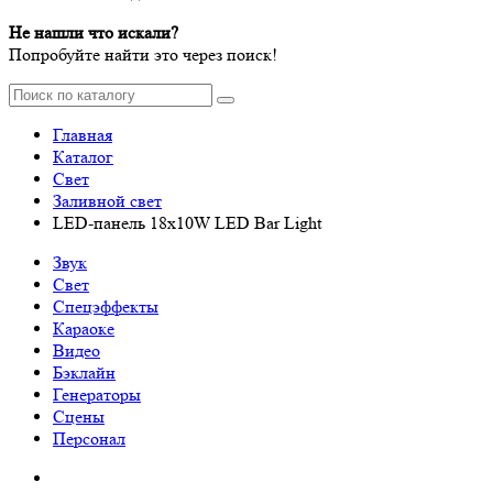
Не нашли что искали?
Попробуйте найти это через поиск!
Главная
Каталог
Свет
Заливной свет
LED-панель 18x10W LED Bar Light
Звук
Свет
Спецэффекты
Караоке
Видео
Бэклайн
Генераторы
Сцены
Персонал