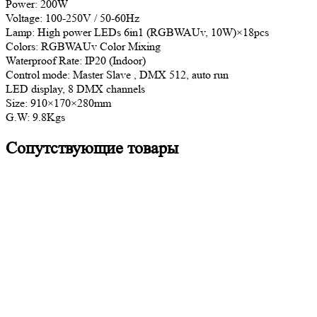
Power: 200W
Voltage: 100-250V / 50-60Hz
Lamp: High power LEDs 6in1 (RGBWAUv, 10W)×18pcs
Colors: RGBWAUv Color Mixing
Waterproof Rate: IP20 (Indoor)
Control mode: Master Slave , DMX 512, auto run
LED display, 8 DMX channels
Size: 910×170×280mm
G.W: 9.8Kgs
Сопутствующие товары