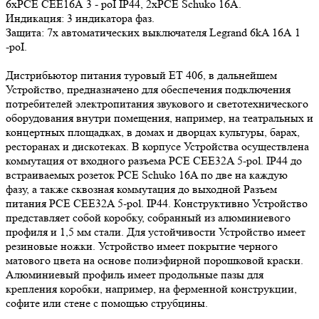
6хРСЕ СЕЕ16А 3 - роI IP44, 2хРСЕ Schuko 16А.
Индикация: 3 индикатора фаз.
Защита: 7х автоматических выключателя Legrand 6kA 16А 1
-роI.
Дистрибьютор питания туровый ET 406, в дальнейшем
Устройство, предназначено для обеспечения подключения
потребителей электропитания звукового и светотехнического
оборудования внутри помещения, например, на театральных и
концертных площадках, в домах и дворцах культуры, барах,
ресторанах и дискотеках. В корпусе Устройства осуществлена
коммутация от входного разъема PCE CEE32A 5-pol. IP44 до
встраиваемых розеток PCE Schuko 16A по две на каждую
фазу, а также сквозная коммутация до выходной Разъем
питания PCE CEE32A 5-pol. IP44. Конструктивно Устройство
представляет собой коробку, собранный из алюминиевого
профиля и 1,5 мм стали. Для устойчивости Устройство имеет
резиновые ножки. Устройство имеет покрытие черного
матового цвета на основе полиэфирной порошковой краски.
Алюминиевый профиль имеет продольные пазы для
крепления коробки, например, на ферменной конструкции,
софите или стене с помощью cтрубцины.