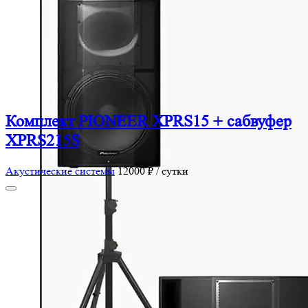
Комплект PIONEER XPRS15 + сабвуфер
XPRS215S
Акустические системы
12000 ₽ / сутки