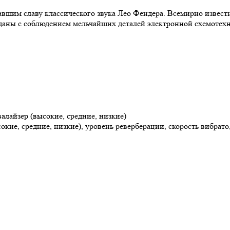
давшим славу классического звука Лео Фендера. Всемирно известн
озданы с соблюдением мельчайших деталей электронной схемотехн
валайзер (высокие, средние, низкие)
ысокие, средние, низкие), уровень реверберации, скорость вибрат