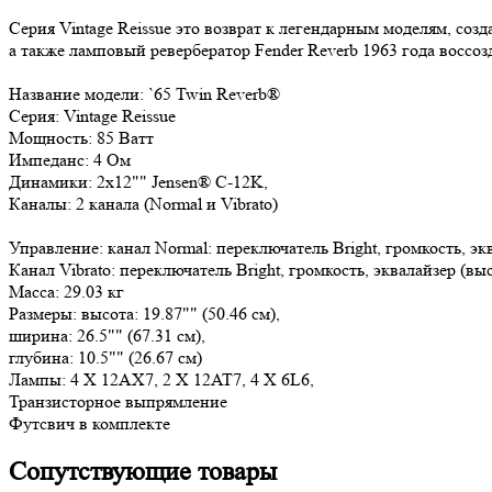
Серия Vintage Reissue это возврат к легендарным моделям, соз
а также ламповый ревербератор Fender Reverb 1963 года восс
Название модели: `65 Twin Reverb®
Серия: Vintage Reissue
Мощность: 85 Ватт
Импеданс: 4 Ом
Динамики: 2х12"" Jensen® C-12K,
Каналы: 2 канала (Normal и Vibrato)
Управление: канал Normal: переключатель Bright, громкость, эк
Канал Vibrato: переключатель Bright, громкость, эквалайзер (в
Масса: 29.03 кг
Размеры: высота: 19.87"" (50.46 см),
ширина: 26.5"" (67.31 см),
глубина: 10.5"" (26.67 см)
Лампы: 4 X 12AX7, 2 X 12AT7, 4 X 6L6,
Транзисторное выпрямление
Футсвич в комплекте
Сопутствующие товары