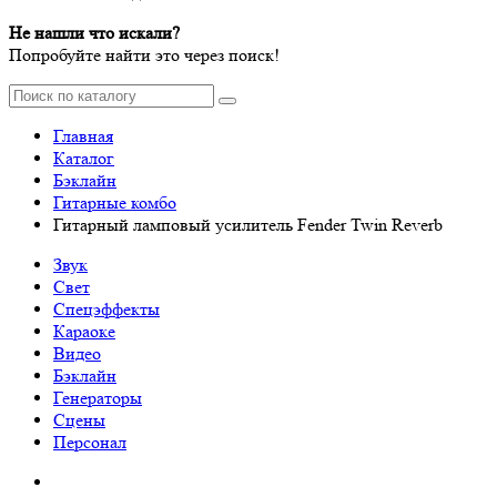
Не нашли что искали?
Попробуйте найти это через поиск!
Главная
Каталог
Бэклайн
Гитарные комбо
Гитарный ламповый усилитель Fender Twin Reverb
Звук
Свет
Спецэффекты
Караоке
Видео
Бэклайн
Генераторы
Сцены
Персонал