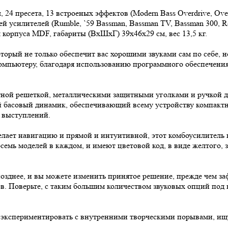
4 пресета, 13 встроеных эффектов (Modern Bass Overdrive, Overdri
 моделей усилителей (Rumble, `59 Bassman, Bassman TV, Bassman 30
л корпуса MDF, габариты (ВхШхГ) 39х46х29 см, вес 13,5 кг.
оторый не только обеспечит вас хорошими звуками сам по себе,
омпьютеру, благодаря использованию программного обеспечения 
ной решеткой, металлическими защитными уголками и ручкой дл
басовый динамик, обеспечивающий всему устройству компактно
 выступлений.
ет навигацию и прямой и интуитивной, этот комбоусилитель не 
осемь моделей в каждом, и имеют цветовой код, в виде желтого, 
позднее, и вы можете изменить принятое решение, прежде чем з
в. Поверьте, с таким большим количеством звуковых опций под
экспериментировать с внутренними творческими порывами, ищущ