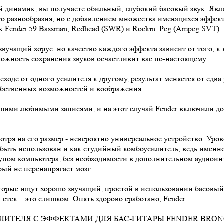
й динамик, вы получаете обильный, глубокий басовый звук. Явля
го разнообразия, но с добавлением множества имеющихся эффект
к Fender 59 Bassman, Redhead (SWR) и Rockin’ Peg (Ampeg SVT).
вучащий хорус: но качество каждого эффекта зависит от того, к
можность сохранения звуков осчастливит вас по-настоящему.
оде от одного усилителя к другому, результат меняется от едва
собственных возможностей и воображения.
вашими любимыми записями, и на этот случай Fender включили д
ря на его размер - невероятно универсальное устройство. Уров
быть использован и как студийный комбоусилитель, ведь именно 
пом компьютера, без необходимости в дополнительном аудиоинте
ый не перенапрягает мозг.
торые ищут хорошо звучащий, простой в использовании басовый 
тек – это слишком. Опять здорово сработано, Fender.
ТЕЛЯ С ЭФФЕКТАМИ ДЛЯ БАС-ГИТАРЫ FENDER BRONC