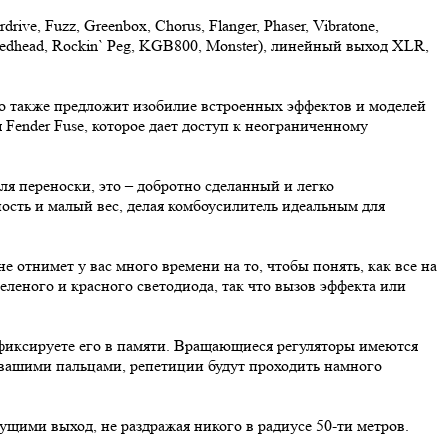
ve, Fuzz, Greenbox, Chorus, Flanger, Phaser, Vibratone,
0, Redhead, Rockin` Peg, KGB800, Monster), линейный выход XLR,
 но также предложит изобилие встроенных эффектов и моделей
Fender Fuse, которое дает доступ к неограниченному
я переноски, это – добротно сделанный и легко
сть и малый вес, делая комбоусилитель идеальным для
отнимет у вас много времени на то, чтобы понять, как все на
зеленого и красного светодиода, так что вызов эффекта или
афиксируете его в памяти. Вращающиеся регуляторы имеются
 вашими пальцами, репетиции будут проходить намного
ими выход, не раздражая никого в радиусе 50-ти метров.