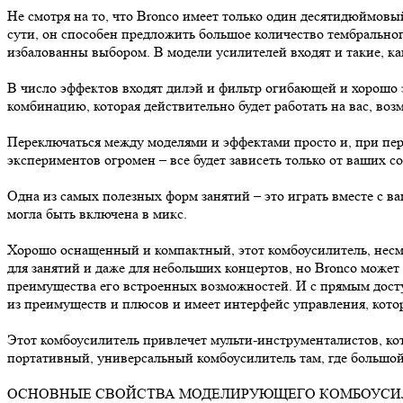
Не смотря на то, что Bronco имеет только один десятидюймовы
сути, он способен предложить большое количество тембрально
избалованны выбором. В модели усилителей входят и такие, ка
В число эффектов входят дилэй и фильтр огибающей и хорошо з
комбинацию, которая действительно будет работать на вас, воз
Переключаться между моделями и эффектами просто и, при перех
экспериментов огромен – все будет зависеть только от ваших 
Одна из самых полезных форм занятий – это играть вместе с 
могла быть включена в микс.
Хорошо оснащенный и компактный, этот комбоусилитель, несмот
для занятий и даже для небольших концертов, но Bronco может 
преимущества его встроенных возможностей. И с прямым досту
из преимуществ и плюсов и имеет интерфейс управления, котор
Этот комбоусилитель привлечет мульти-инструменталистов, ко
портативный, универсальный комбоусилитель там, где большой с
ОСНОВНЫЕ СВОЙСТВА МОДЕЛИРУЮЩЕГО КОМБОУСИЛИ