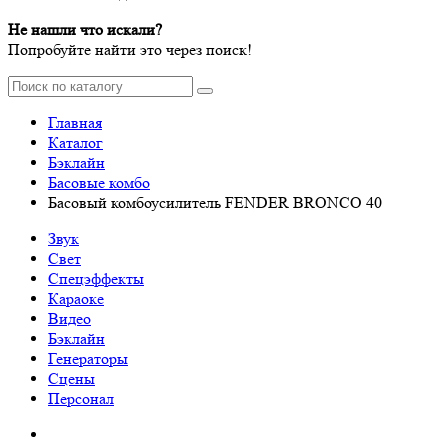
Не нашли что искали?
Попробуйте найти это через поиск!
Главная
Каталог
Бэклайн
Басовые комбо
Басовый комбоусилитель FENDER BRONCO 40
Звук
Свет
Спецэффекты
Караоке
Видео
Бэклайн
Генераторы
Сцены
Персонал