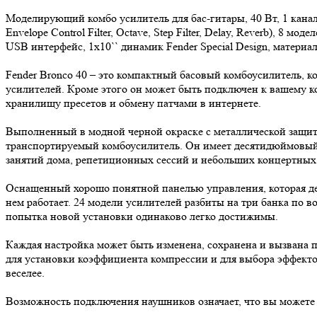
Моделирующий комбо усилитель для бас-гитары, 40 Вт, 1 канал, 2
Envelope Control Filter, Octave, Step Filter, Delay, Reverb), 8
USB интерфейс, 1x10`` динамик Fender Special Design, материа
Fender Bronco 40 – это компактный басовый комбоусилитель, к
усилителей. Кроме этого он может быть подключен к вашему к
хранилищу пресетов и обмену патчами в интернете.
Выполненный в модной черной окраске с металлической защит
транспортируемый комбоусилитель. Он имеет десятидюймовый 
занятий дома, репетиционных сессий и небольших концертных
Оснащенный хорошо понятной панелью управления, которая дела
нем работает. 24 модели усилителей разбиты на три банка по в
попытка новой установки одинаково легко достижимы.
Каждая настройка может быть изменена, сохранена и вызвана 
для установки коэффициента компрессии и для выбора эффекто
веселее.
Возможность подключения наушников означает, что вы можете 